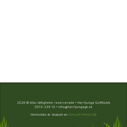
2026 © Alla rättigheter reserverade • Herrljunga Golfklubb
0513-239 10 • info@herrljungagk.se
Hemsidan är skapad av
Kimsoft Media AB